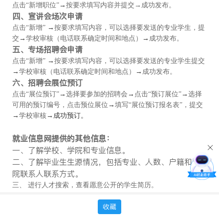
点击“新增职位”
→
按要求填写内容并提交
→
成功发布。
四、宣讲会场次申请
点击“新增”
→
按要求填写内容，可以选择要发送的专业学生，提
交
→
学校审核（电话联系确定时间和地点）
→
成功发布。
五、专场招聘会申请
点击“新增”
→
按要求填写内容，可以选择要发送的专业学生提交
→
学校审核（电话联系确定时间和地点）
→
成功发布。
六、招聘会展位预订
点击“展位预订”
→
选择要参加的招聘会
→
点击“预订展位”
→
选择
可用的预订编号，点击预位展位
→
填写“展位预订报名表”，提交
→
学校审核
→
成功预订。
就业信息网提供的其他信息：
一、了解学校、学院和专业信息。
二、了解毕业生生源情况，包括专业、人数、户籍和学
院联系人联系方式。
三、 进行人才搜索，查看愿意公开的学生简历。
收藏