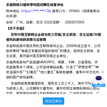
多益网络24届秋季校园招聘在线宣讲会
网申地址:
https://***.***/7Ia
推荐口令：VPANS（选择推荐站
点投递）
坐标：广州、成都、武汉 QQ交流群：（292297293）
【关于多益】
历年中国互联网企业综合实力百强/自主研发、自主运营/中国
领先的游戏研发商与运营商
多益网络是中国优秀的互联网游戏企业。2006年成立至今，公司
始终秉持“做真正有趣且有益的游戏”的理念，坚持自主研发、自
主运营，是历届中国互联网百强企业单位。
多益网络游戏产品涵盖MMORPG、策略、卡牌、沙盒冒险、休
闲益智等多个领域。公司坚持精品战略，打造了“梦想世界”“神
武逍遥外传”“幻唐志”“枪火重生”等绿色健康、富有中华文化内
涵的国产游戏品牌。
多益网络高度重视研发，现有员工近三千人，其中70%以上
为研发人员。公司拥有大量专利、著作权和注册商标等核心知识
产权，是国家科技部认定的高新技术企业、广州市总部企业、广
州开发区知识产权示范企业，2019年被国家知识产权局评为“国
活动已举办
家知识产权优势企业”称号，同年被广东省版权局评选为“广东省